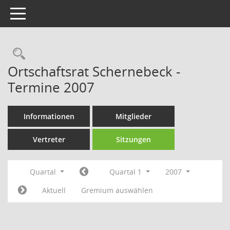
Toggle navigation
Rechercheauswahl
Ortschaftsrat Schernebeck -
Termine 2007
Informationen
Mitglieder
Vertreter
Sitzungen
Quartal
Quartal 1
2007
Aktuell
Gremium auswählen