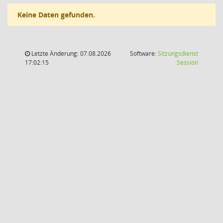
Keine Daten gefunden.
Letzte Änderung: 07.08.2026
Software:
Sitzungsdienst
(Wird in
17:02:15
Session