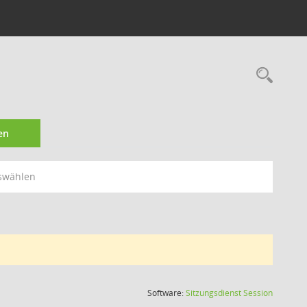
Rec
en
swählen
(Wird in
Software:
Sitzungsdienst
Session