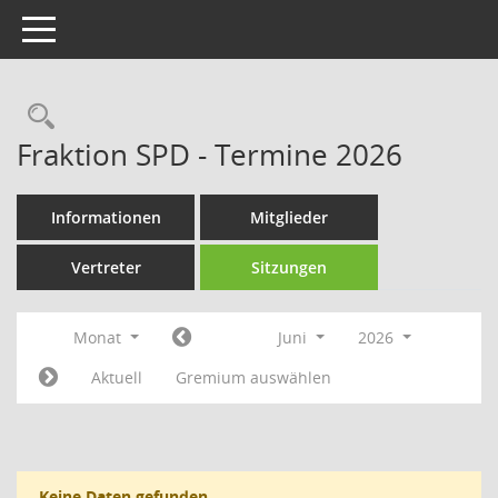
Toggle navigation
Rechercheauswahl
Fraktion SPD - Termine 2026
Informationen
Mitglieder
Vertreter
Sitzungen
Monat
Juni
2026
Aktuell
Gremium auswählen
Keine Daten gefunden.