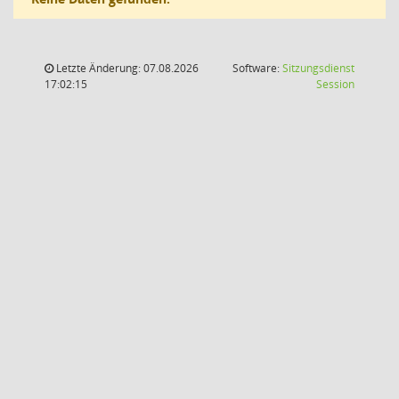
Letzte Änderung: 07.08.2026
Software:
Sitzungsdienst
(Wird in
17:02:15
Session