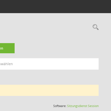
Rec
en
swählen
(Wird in
Software:
Sitzungsdienst
Session