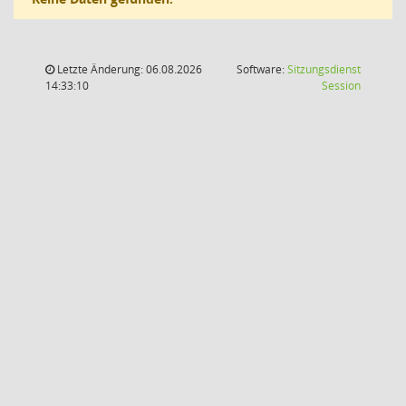
Letzte Änderung: 06.08.2026
Software:
Sitzungsdienst
(Wird in
14:33:10
Session