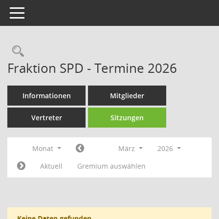
Toggle navigation
Rechercheauswahl
Fraktion SPD - Termine 2026
Informationen
Mitglieder
Vertreter
Sitzungen
Monat
März
2026
Aktuell
Gremium auswählen
Keine Daten gefunden.