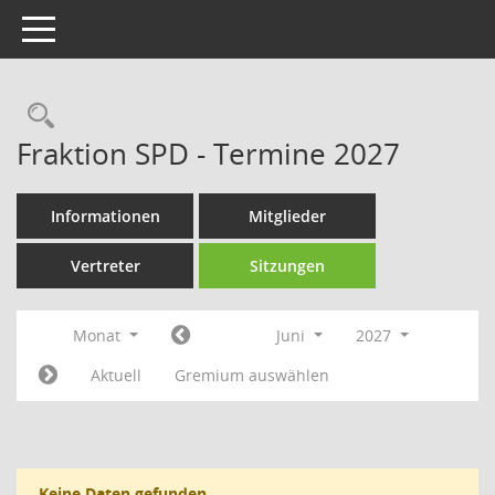
Toggle navigation
Rechercheauswahl
Fraktion SPD - Termine 2027
Informationen
Mitglieder
Vertreter
Sitzungen
Monat
Juni
2027
Aktuell
Gremium auswählen
Keine Daten gefunden.