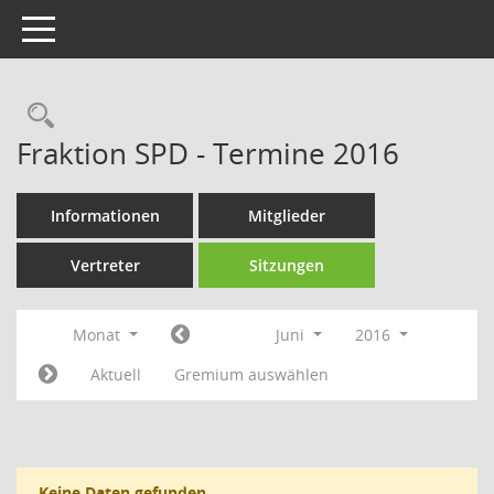
Toggle navigation
Rechercheauswahl
Fraktion SPD - Termine 2016
Informationen
Mitglieder
Vertreter
Sitzungen
Monat
Juni
2016
Aktuell
Gremium auswählen
Keine Daten gefunden.