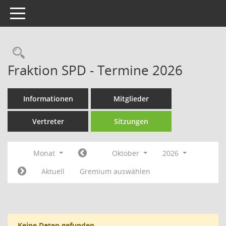
Toggle navigation
Rechercheauswahl
Fraktion SPD - Termine 2026
Informationen
Mitglieder
Vertreter
Sitzungen
Monat
Oktober
2026
Aktuell
Gremium auswählen
Keine Daten gefunden.