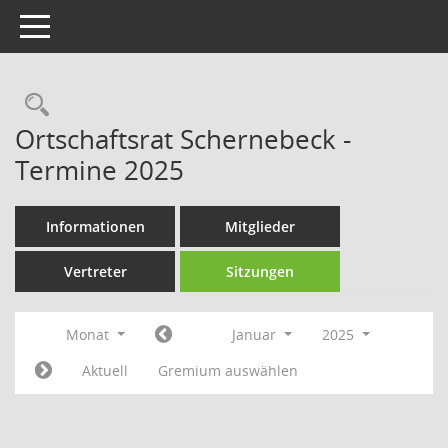
Toggle navigation
Rechercheauswahl
Ortschaftsrat Schernebeck -
Termine 2025
Informationen
Mitglieder
Vertreter
Sitzungen
Monat
Januar
2025
Aktuell
Gremium auswählen