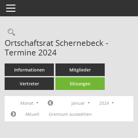
Toggle navigation
Rechercheauswahl
Ortschaftsrat Schernebeck -
Termine 2024
Informationen
Mitglieder
Vertreter
Sitzungen
Monat
Januar
2024
Aktuell
Gremium auswählen