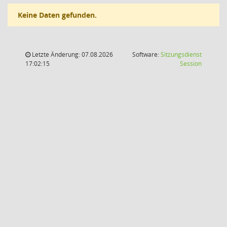
Keine Daten gefunden.
Letzte Änderung: 07.08.2026
Software:
Sitzungsdienst
(Wird in
17:02:15
Session