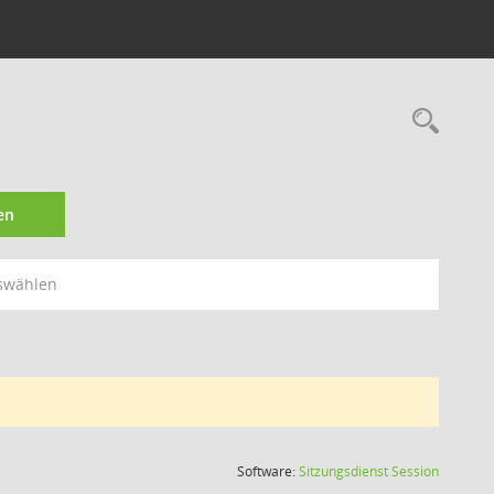
Rec
en
swählen
(Wird in
Software:
Sitzungsdienst
Session