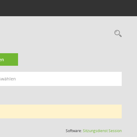
Rec
en
swählen
(Wird in
Software:
Sitzungsdienst
Session