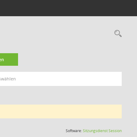
Rec
en
swählen
(Wird in
Software:
Sitzungsdienst
Session