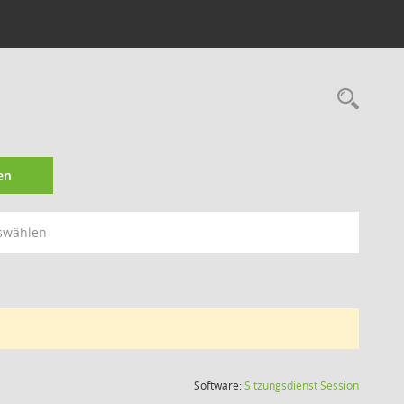
Rec
en
swählen
(Wird in
Software:
Sitzungsdienst
Session