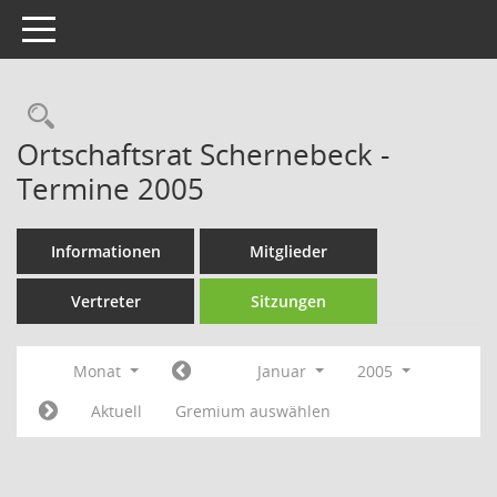
Toggle navigation
Rechercheauswahl
Ortschaftsrat Schernebeck -
Termine 2005
Informationen
Mitglieder
Vertreter
Sitzungen
Monat
Januar
2005
Aktuell
Gremium auswählen