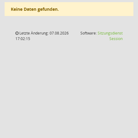
Keine Daten gefunden.
Letzte Änderung: 07.08.2026
Software:
Sitzungsdienst
(Wird in
17:02:15
Session