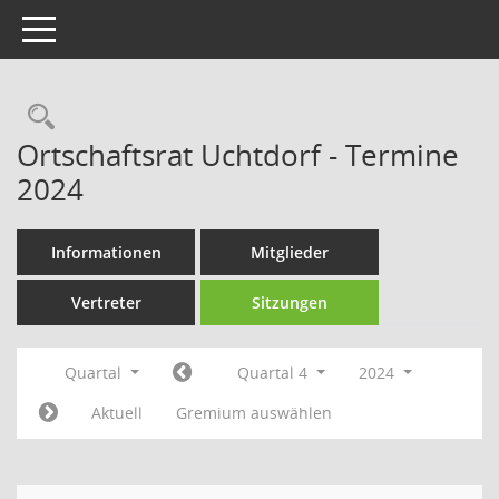
Toggle navigation
Rechercheauswahl
Ortschaftsrat Uchtdorf - Termine
2024
Informationen
Mitglieder
Vertreter
Sitzungen
Quartal
Quartal 4
2024
Aktuell
Gremium auswählen