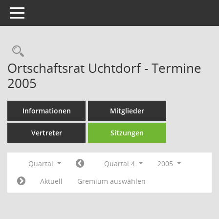
Toggle navigation
Rechercheauswahl
Ortschaftsrat Uchtdorf - Termine
2005
Informationen
Mitglieder
Vertreter
Sitzungen
Quartal
Quartal 4
2005
Aktuell
Gremium auswählen