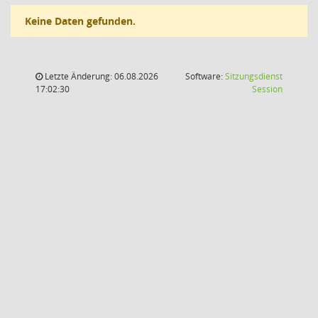
Keine Daten gefunden.
Letzte Änderung: 06.08.2026
Software:
Sitzungsdienst
(Wird in
17:02:30
Session