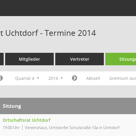
at Uchtdorf - Termine 2014
Mitglieder
Vertreter
Sitzung
Quartal 4
2014
Aktuell
Gremium au
Sitzung
Ortschaftsrat Uchtdorf
19:00 Uhr
Vereinshaus, Uchtdorfer Schulstraße 10a in Uchtdorf