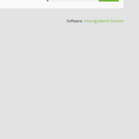
(Wird in
Software:
Sitzungsdienst
Session