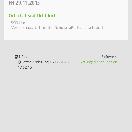
FR
29.11.2013
Ortschaftsrat Uchtdorf
18:00 Uhr
Vereinshaus, Uchtdorfer Schulstraße 10a in Uchtdorf
1 Satz
Software:
(Wird in
Letzte Änderung: 07.08.2026
Sitzungsdienst
Session
17:02:15