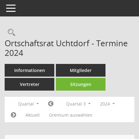
Toggle navigation
Rechercheauswahl
Ortschaftsrat Uchtdorf - Termine
2024
Informationen
Mitglieder
Vertreter
Sitzungen
Quartal
Quartal 3
2024
Aktuell
Gremium auswählen