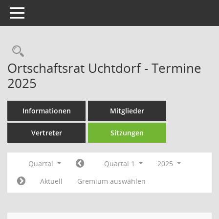
Toggle navigation
Rechercheauswahl
Ortschaftsrat Uchtdorf - Termine
2025
Informationen
Mitglieder
Vertreter
Sitzungen
Quartal
Quartal 1
2025
Aktuell
Gremium auswählen