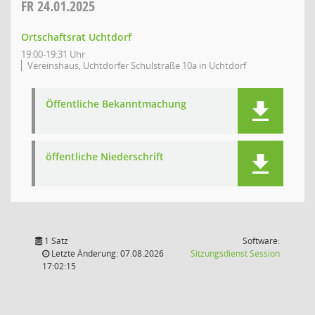
FR
24.01.2025
Ortschaftsrat Uchtdorf
19:00-19:31 Uhr
Vereinshaus, Uchtdorfer Schulstraße 10a in Uchtdorf
Öffentliche Bekanntmachung
öffentliche Niederschrift
1 Satz
Software:
(Wird in
Letzte Änderung: 07.08.2026
Sitzungsdienst
Session
17:02:15