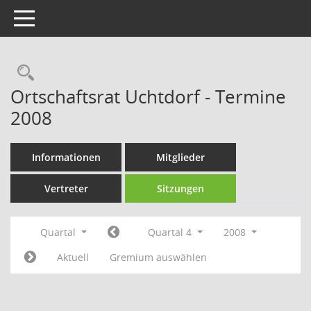
Toggle navigation
Rechercheauswahl
Ortschaftsrat Uchtdorf - Termine
2008
Informationen
Mitglieder
Vertreter
Sitzungen
Quartal
Quartal 4
2008
Aktuell
Gremium auswählen