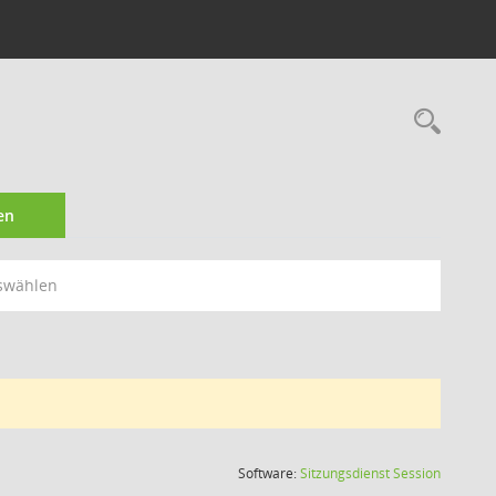
Rec
en
swählen
(Wird in
Software:
Sitzungsdienst
Session