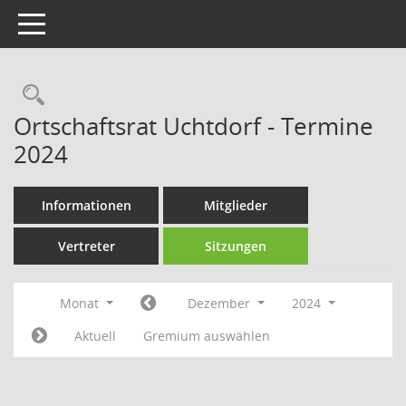
Toggle navigation
Rechercheauswahl
Ortschaftsrat Uchtdorf - Termine
2024
Informationen
Mitglieder
Vertreter
Sitzungen
Monat
Dezember
2024
Aktuell
Gremium auswählen