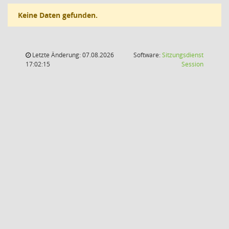
Keine Daten gefunden.
Letzte Änderung: 07.08.2026
Software:
Sitzungsdienst
(Wird in
17:02:15
Session