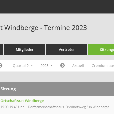
at Windberge - Termine 2023
Mitglieder
Vertreter
Sitzung
Quartal 2
2023
Aktuell
Gremium au
Sitzung
Ortschaftsrat Windberge
19:00-19:45 Uhr
Dorfgemeinschaftshaus, Friedhofsweg 3 in Windberge