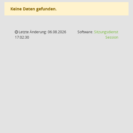
Keine Daten gefunden.
Letzte Änderung: 06.08.2026
Software:
Sitzungsdienst
(Wird in
17:02:30
Session