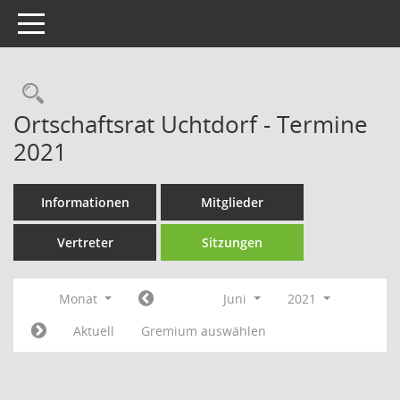
Toggle navigation
Rechercheauswahl
Ortschaftsrat Uchtdorf - Termine
2021
Informationen
Mitglieder
Vertreter
Sitzungen
Monat
Juni
2021
Aktuell
Gremium auswählen