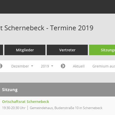
at Schernebeck - Termine 2019
Mitglieder
Vertreter
Sitzung
Dezember
2019
Aktuell
Gremium au
Sitzung
Ortschaftsrat Schernebeck
19:30-20:30 Uhr
Gemeindehaus, Budenstraße 10 in Schernebeck