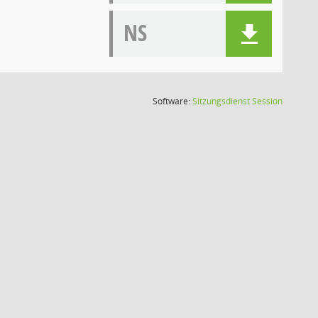
NS
(Wird in
Software:
Sitzungsdienst
Session