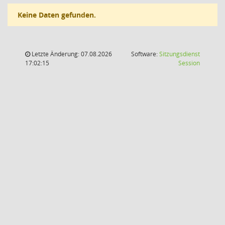
Keine Daten gefunden.
Letzte Änderung: 07.08.2026
Software:
Sitzungsdienst
(Wird in
17:02:15
Session