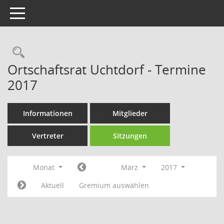
Toggle navigation
Rechercheauswahl
Ortschaftsrat Uchtdorf - Termine
2017
Informationen
Mitglieder
Vertreter
Sitzungen
Monat
März
2017
Aktuell
Gremium auswählen