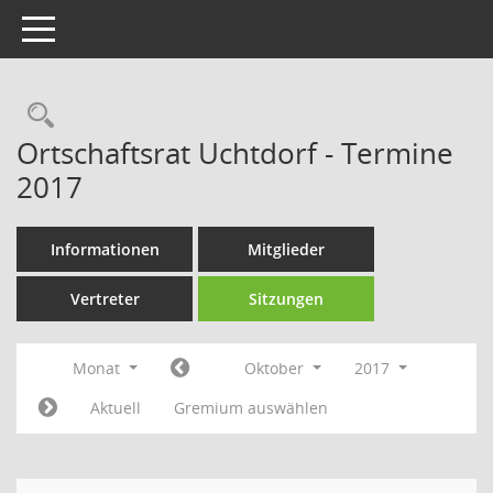
Toggle navigation
Rechercheauswahl
Ortschaftsrat Uchtdorf - Termine
2017
Informationen
Mitglieder
Vertreter
Sitzungen
Monat
Oktober
2017
Aktuell
Gremium auswählen