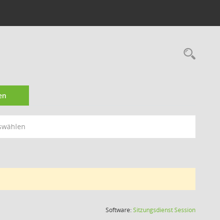
Rec
en
swählen
(Wird in
Software:
Sitzungsdienst
Session