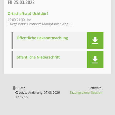
FR
25.03.2022
Ortschaftsrat Uchtdorf
19:00-21:30 Uhr
Kegelbahn Uchtdorf, Mahlpfuhler Weg 11
Öffentliche Bekanntmachung
öffentliche Niederschrift
1 Satz
Software:
(Wird in
Letzte Änderung: 07.08.2026
Sitzungsdienst
Session
17:02:15