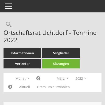
Toggle navigation
Rechercheauswahl
Ortschaftsrat Uchtdorf - Termine
2022
Informationen
Mitglieder
Vertreter
Sitzungen
Monat
März
2022
Aktuell
Gremium auswählen