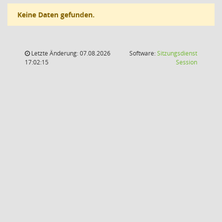
Keine Daten gefunden.
Letzte Änderung: 07.08.2026
Software:
Sitzungsdienst
(Wird in
17:02:15
Session