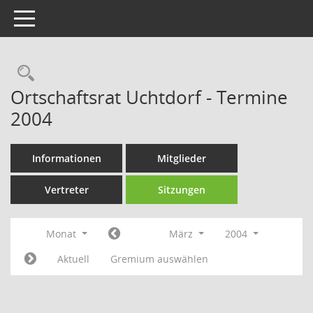
Toggle navigation
Rechercheauswahl
Ortschaftsrat Uchtdorf - Termine
2004
Informationen
Mitglieder
Vertreter
Sitzungen
Monat
März
2004
Aktuell
Gremium auswählen