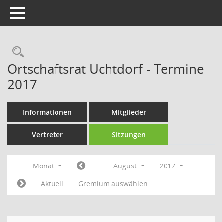
Toggle navigation
Rechercheauswahl
Ortschaftsrat Uchtdorf - Termine
2017
Informationen
Mitglieder
Vertreter
Sitzungen
Monat
August
2017
Aktuell
Gremium auswählen