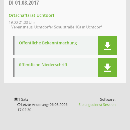
DI
01.08.2017
Ortschaftsrat Uchtdorf
19:00-21:00 Uhr
Vereinshaus, Uchtdorfer Schulstraße 10a in Uchtdorf
Öffentliche Bekanntmachung
öffentliche Niederschrift
1 Satz
Software:
(Wird in
Letzte Änderung: 06.08.2026
Sitzungsdienst
Session
17:02:30