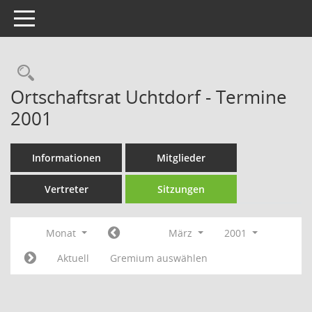
Toggle navigation
Rechercheauswahl
Ortschaftsrat Uchtdorf - Termine
2001
Informationen
Mitglieder
Vertreter
Sitzungen
Monat
März
2001
Aktuell
Gremium auswählen