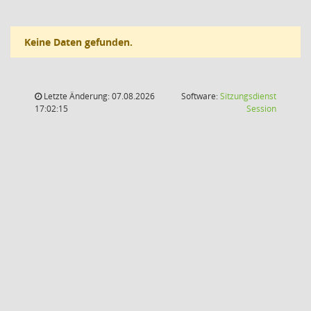
Keine Daten gefunden.
Letzte Änderung: 07.08.2026
Software:
Sitzungsdienst
(Wird in
17:02:15
Session