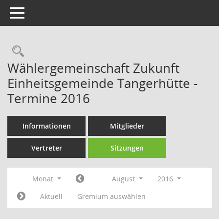
Toggle navigation
Rechercheauswahl
Wählergemeinschaft Zukunft
Einheitsgemeinde Tangerhütte -
Termine 2016
Informationen
Mitglieder
Vertreter
Sitzungen
Monat
August
2016
Aktuell
Gremium auswählen