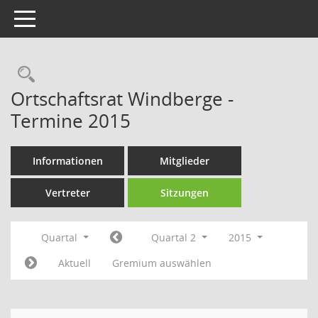
Toggle navigation
Rechercheauswahl
Ortschaftsrat Windberge -
Termine 2015
Informationen
Mitglieder
Vertreter
Sitzungen
Quartal
Quartal 2
2015
Aktuell
Gremium auswählen