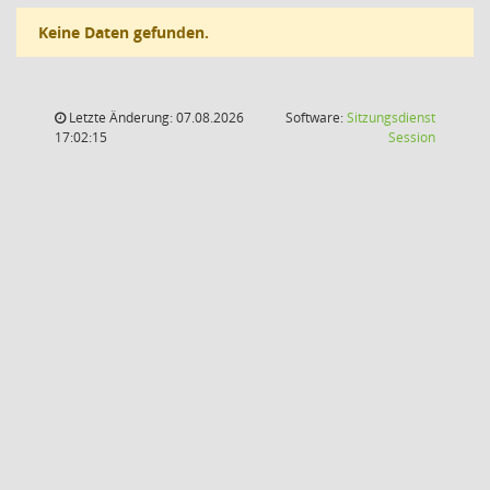
Keine Daten gefunden.
Letzte Änderung: 07.08.2026
Software:
Sitzungsdienst
(Wird in
17:02:15
Session