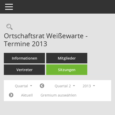
Toggle navigation
Rechercheauswahl
Ortschaftsrat Weißewarte -
Termine 2013
Informationen
Mitglieder
Vertreter
Sitzungen
Quartal
Quartal 2
2013
Aktuell
Gremium auswählen