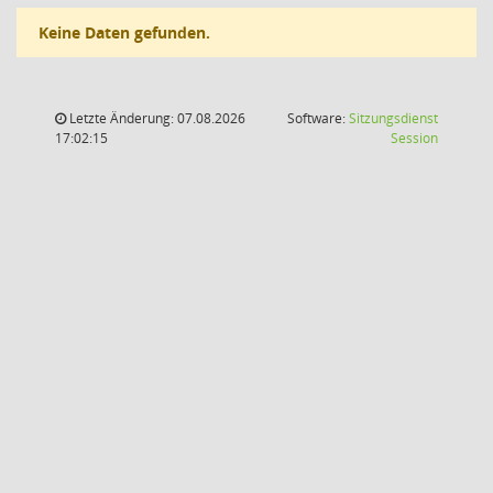
Keine Daten gefunden.
Letzte Änderung: 07.08.2026
Software:
Sitzungsdienst
(Wird in
17:02:15
Session