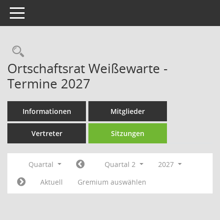
Toggle navigation
Rechercheauswahl
Ortschaftsrat Weißewarte -
Termine 2027
Informationen
Mitglieder
Vertreter
Sitzungen
Quartal
Quartal 2
2027
Aktuell
Gremium auswählen