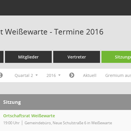
at Weißewarte - Termine 2016
Mitglieder
Vertreter
Sitzung
Quartal 2
2016
Aktuell
Gremium au
Sitzung
Ortschaftsrat Weißewarte
19:00 Uhr
Gemeindebüro, Neue Schulstraße 6 in Weißewarte