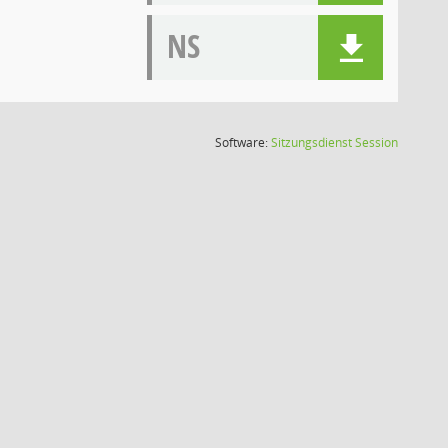
NS
(Wird in
Software:
Sitzungsdienst
Session