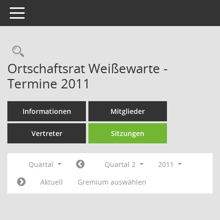
Toggle navigation
Rechercheauswahl
Ortschaftsrat Weißewarte -
Termine 2011
Informationen
Mitglieder
Vertreter
Sitzungen
Quartal
Quartal 2
2011
Aktuell
Gremium auswählen