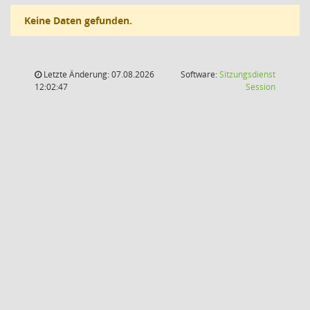
Keine Daten gefunden.
Letzte Änderung: 07.08.2026
Software:
Sitzungsdienst
(Wird in
12:02:47
Session