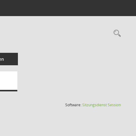
Rec
en
(Wird in
Software:
Sitzungsdienst
Session