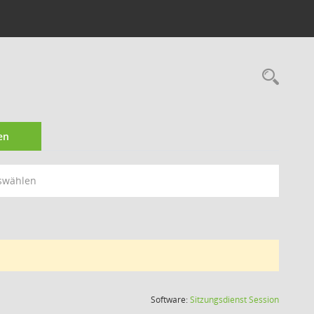
Rec
en
swählen
(Wird in
Software:
Sitzungsdienst
Session