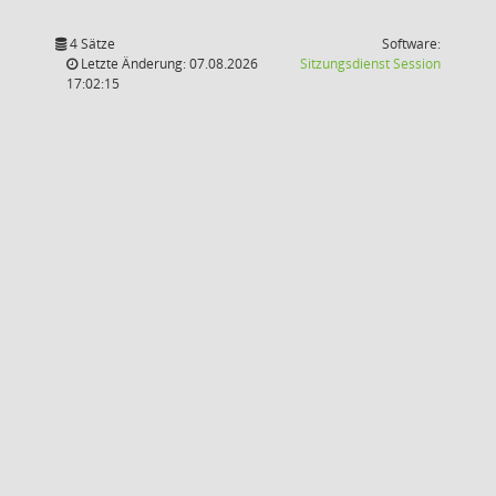
4 Sätze
Software:
(Wird in
Letzte Änderung: 07.08.2026
Sitzungsdienst
Session
17:02:15