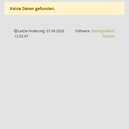
Keine Daten gefunden.
Letzte Änderung: 07.08.2026
Software:
Sitzungsdienst
(Wird in
12:02:47
Session