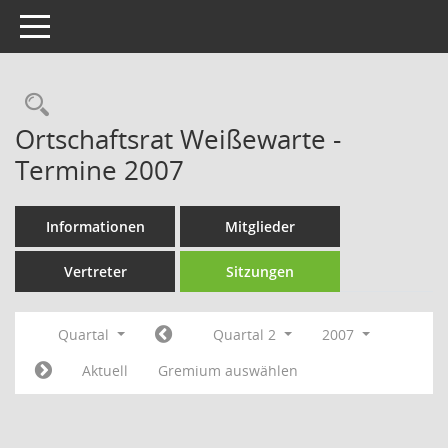
Toggle navigation
Rechercheauswahl
Ortschaftsrat Weißewarte -
Termine 2007
Informationen
Mitglieder
Vertreter
Sitzungen
Quartal
Quartal 2
2007
Aktuell
Gremium auswählen