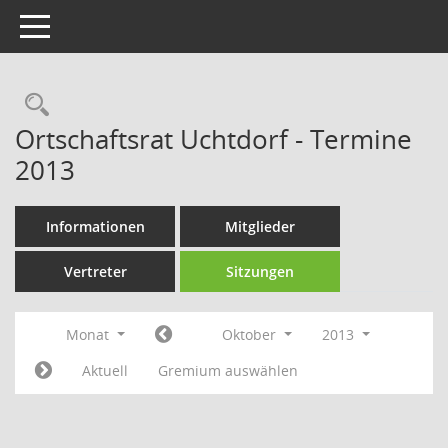
Toggle navigation
Rechercheauswahl
Ortschaftsrat Uchtdorf - Termine
2013
Informationen
Mitglieder
Vertreter
Sitzungen
Monat
Oktober
2013
Aktuell
Gremium auswählen