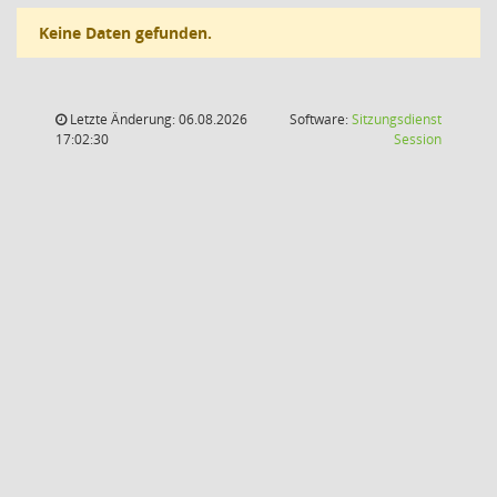
Keine Daten gefunden.
Letzte Änderung: 06.08.2026
Software:
Sitzungsdienst
(Wird in
17:02:30
Session