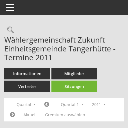
Toggle navigation
Rechercheauswahl
Wählergemeinschaft Zukunft
Einheitsgemeinde Tangerhütte -
Termine 2011
Informationen
Mitglieder
Vertreter
Sitzungen
Quartal
Quartal 1
2011
Aktuell
Gremium auswählen