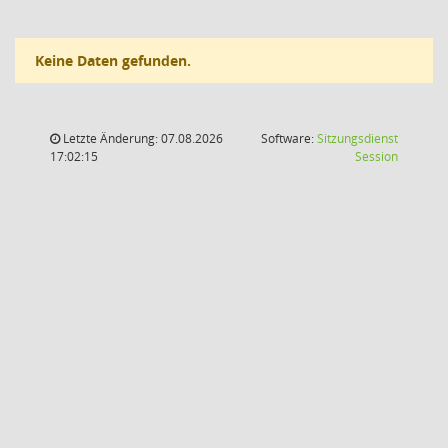
Keine Daten gefunden.
Letzte Änderung: 07.08.2026
Software:
Sitzungsdienst
(Wird in
17:02:15
Session