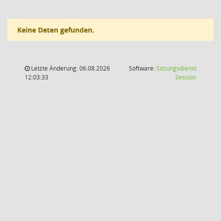
Keine Daten gefunden.
Letzte Änderung: 06.08.2026
Software:
Sitzungsdienst
(Wird in
12:03:33
Session