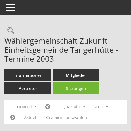
Toggle navigation
Rechercheauswahl
Wählergemeinschaft Zukunft
Einheitsgemeinde Tangerhütte -
Termine 2003
Informationen
Mitglieder
Vertreter
Sitzungen
Quartal
Quartal 1
2003
Aktuell
Gremium auswählen