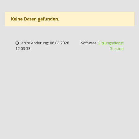
Keine Daten gefunden.
Letzte Änderung: 06.08.2026
Software:
Sitzungsdienst
(Wird in
12:03:33
Session