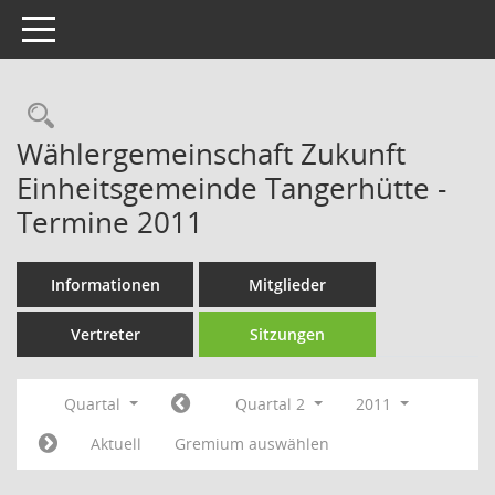
Toggle navigation
Rechercheauswahl
Wählergemeinschaft Zukunft
Einheitsgemeinde Tangerhütte -
Termine 2011
Informationen
Mitglieder
Vertreter
Sitzungen
Quartal
Quartal 2
2011
Aktuell
Gremium auswählen