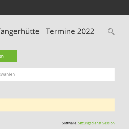
angerhütte - Termine 2022
Rec
en
swählen
(Wird in
Software:
Sitzungsdienst
Session