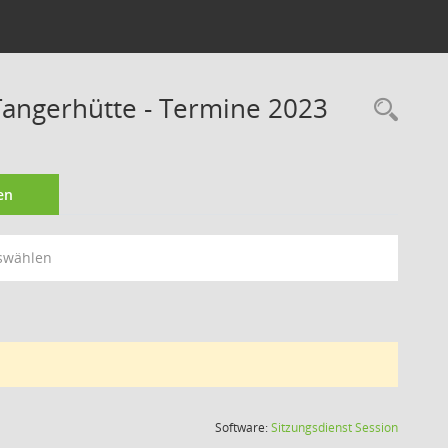
angerhütte - Termine 2023
Rec
en
swählen
(Wird in
Software:
Sitzungsdienst
Session